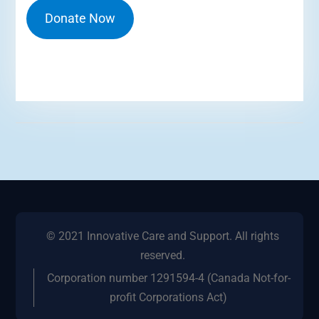
Donate Now
© 2021 Innovative Care and Support. All rights
reserved.
Corporation number 1291594-4 (Canada Not-for-
profit Corporations Act)